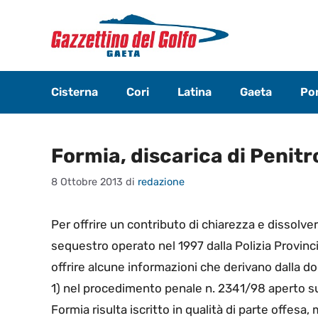
Vai
al
contenuto
Cisterna
Cori
Latina
Gaeta
Pon
Formia, discarica di Penit
8 Ottobre 2013
di
redazione
Per offrire un contributo di chiarezza e dissolve
sequestro operato nel 1997 dalla Polizia Provincia
offrire alcune informazioni che derivano dalla
1) nel procedimento penale n. 2341/98 aperto sul
Formia risulta iscritto in qualità di parte offesa, 