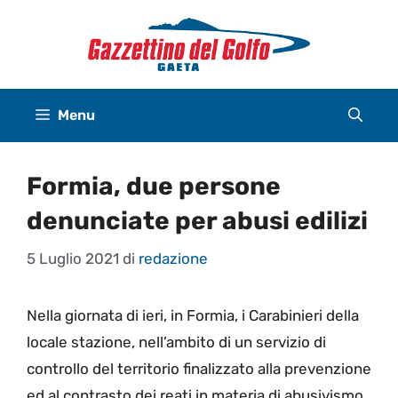
Vai
al
contenuto
Menu
Formia, due persone
denunciate per abusi edilizi
5 Luglio 2021
di
redazione
Nella giornata di ieri, in Formia, i Carabinieri della
locale stazione, nell’ambito di un servizio di
controllo del territorio finalizzato alla prevenzione
ed al contrasto dei reati in materia di abusivismo