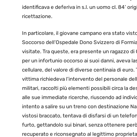
identificava e deferiva in s.l. un uomo cl. 84’ orig
ricettazione.
In particolare, il giovane campano era stato vist
Soccorso dell’Ospedale Dono Svizzero di Formia,
visitate. Tra queste, era presente un ragazzo d
per un infortunio occorso ai suoi danni, aveva lasc
cellulare, del valore di diverse centinaia di euro
vittima richiedeva l’intervento del personale de
militari, raccolti più elementi possibili circa la
alle sue immediate ricerche, riuscendo ad individ
intento a salire su un treno con destinazione Napo
vistosi braccato, tentava di disfarsi di un telefon
furto, gettandolo sui binari, senza ottenere però i
recuperato e riconsegnato al legittimo proprietar