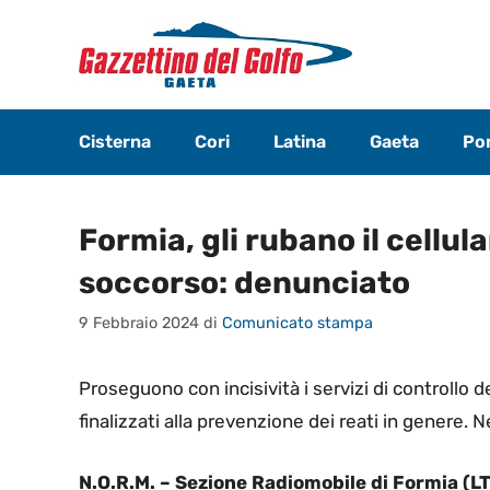
Vai
al
contenuto
Cisterna
Cori
Latina
Gaeta
Pon
Formia, gli rubano il cellul
soccorso: denunciato
9 Febbraio 2024
di
Comunicato stampa
Proseguono con incisività i servizi di controllo d
finalizzati alla prevenzione dei reati in genere. N
N.O.R.M. – Sezione Radiomobile di Formia (LT