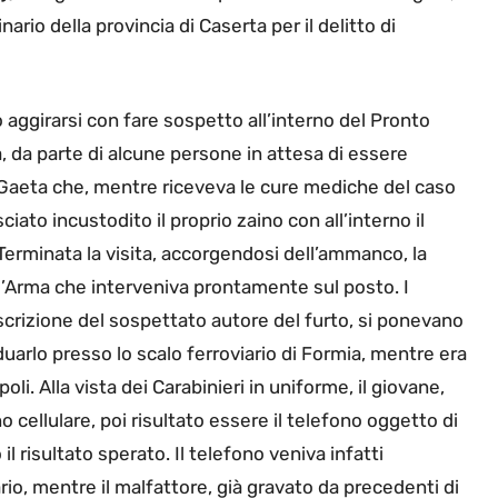
inario della provincia di Caserta per il delitto di
o aggirarsi con fare sospetto all’interno del Pronto
 da parte di alcune persone in attesa di essere
i Gaeta che, mentre riceveva le cure mediche del caso
iato incustodito il proprio zaino con all’interno il
. Terminata la visita, accorgendosi dell’ammanco, la
ll’Arma che interveniva prontamente sul posto. I
 descrizione del sospettato autore del furto, si ponevano
uarlo presso lo scalo ferroviario di Formia, mentre era
li. Alla vista dei Carabinieri in uniforme, il giovane,
o cellulare, poi risultato essere il telefono oggetto di
l risultato sperato. Il telefono veniva infatti
io, mentre il malfattore, già gravato da precedenti di