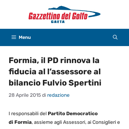
Vai
al
contenuto
Menu
Formia, il PD rinnova la
fiducia al l’assessore al
bilancio Fulvio Spertini
28 Aprile 2015
di
redazione
I responsabili del
Partito Democratico
di
Formia
, assieme agli Assessori,
ai Consiglieri e