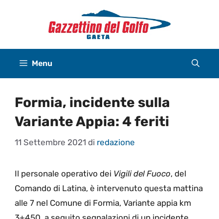
Vai
al
contenuto
Menu
Formia, incidente sulla
Variante Appia: 4 feriti
11 Settembre 2021
di
redazione
Il personale operativo dei
Vigili del Fuoco
, del
Comando di Latina, è intervenuto questa mattina
alle 7 nel Comune di Formia, Variante appia km
3+450, a seguito segnalazioni di un incidente