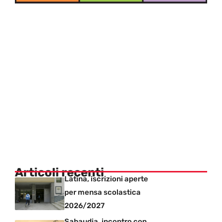
Articoli recenti
Latina, iscrizioni aperte
per mensa scolastica
2026/2027
Sabaudia, incontro con