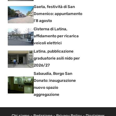
Gaeta, festività di San
Domenico: appuntamento
l’8 agosto
Cisterna di Latina,
affidamento per ricarica
veicoli elettrici
Latina, pubblicazione
graduatorie asili nido per
2026/27
Sabaudia, Borgo San
Donato: inaugurazione
nuovo spazio
aggregazione
Chi siamo
-
Redazione
-
Privacy Policy
-
Disclaimer