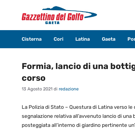
Vai
al
contenuto
Cisterna
Cori
Latina
Gaeta
Pon
Formia, lancio di una bottig
corso
13 Agosto 2021
di
redazione
La Polizia di Stato – Questura di Latina verso le
segnalazione relativa all’avvenuto lancio di una bo
posteggiata all’interno di giardino pertinente un