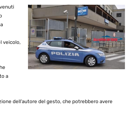
rvenuti
o
na
l veicolo,
che
to a
cazione dell’autore del gesto, che potrebbero avere