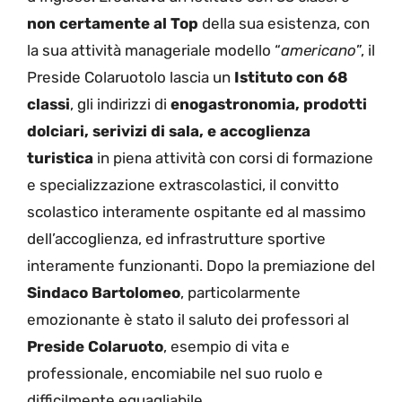
non certamente al Top
della sua esistenza, con
la sua attività manageriale modello “
americano
”, il
Preside Colaruotolo lascia un
Istituto con 68
classi
, gli indirizzi di
enogastronomia, prodotti
dolciari, serivizi di sala, e accoglienza
turistica
in piena attività con corsi di formazione
e specializzazione extrascolastici, il convitto
scolastico interamente ospitante ed al massimo
dell’accoglienza, ed infrastrutture sportive
interamente funzionanti. Dopo la premiazione del
Sindaco Bartolomeo
, particolarmente
emozionante è stato il saluto dei professori al
Preside Colaruoto
, esempio di vita e
professionale, encomiabile nel suo ruolo e
difficilmente eguagliabile.