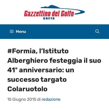
Vai
al
contenuto
Menu
#Formia, l’Istituto
Alberghiero festeggia il suo
41º anniversario: un
successo targato
Colaruotolo
15 Giugno 2015
di
redazione