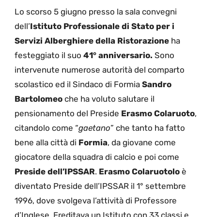
Lo scorso 5 giugno presso la sala convegni
dell’
Istituto Professionale di Stato per i
Servizi Alberghiere della Ristorazione
ha
festeggiato il suo
41° anniversario.
Sono
intervenute numerose autorità del comparto
scolastico ed il Sindaco di Formia
Sandro
Bartolomeo
che ha voluto salutare il
pensionamento del Preside
Erasmo Colaruoto
,
citandolo come “
gaetano
” che tanto ha fatto
bene alla città di
Formia
, da giovane come
giocatore della squadra di calcio e poi come
Preside dell’IPSSAR
.
Erasmo Colaruotolo
è
diventato Preside dell’IPSSAR il 1° settembre
1996, dove svolgeva l’attività di Professore
d’Inglese. Ereditava un Istituto con 33 classi e