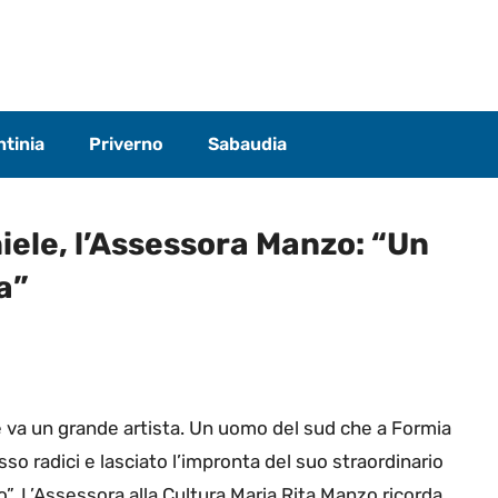
tinia
Priverno
Sabaudia
iele, l’Assessora Manzo: “Un
a”
 va un grande artista. Un uomo del sud che a Formia
so radici e lasciato l’impronta del suo straordinario
o”. L’Assessora alla Cultura Maria Rita Manzo ricorda