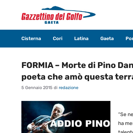
Vai
al
contenuto
Cisterna
Cori
Latina
Gaeta
Pon
FORMIA – Morte di Pino Dan
poeta che amò questa terr
5 Gennaio 2015
di
redazione
“Se ne
ha mes
talent