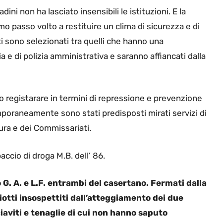
ini non ha lasciato insensibili le istituzioni. E la
o passo volto a restituire un clima di sicurezza e di
enti sono selezionati tra quelli che hanno una
a e di polizia amministrativa e saranno affiancati dalla
to registarare in termini di repressione e prevenzione
temporaneamente sono stati predisposti mirati servizi di
tura e dei Commissariati.
ccio di droga M.B. dell’ 86.
 G. A. e L.F. entrambi del casertano. Fermati dalla
ziotti insospettiti dall’atteggiamento dei due
aviti e tenaglie di cui non hanno saputo