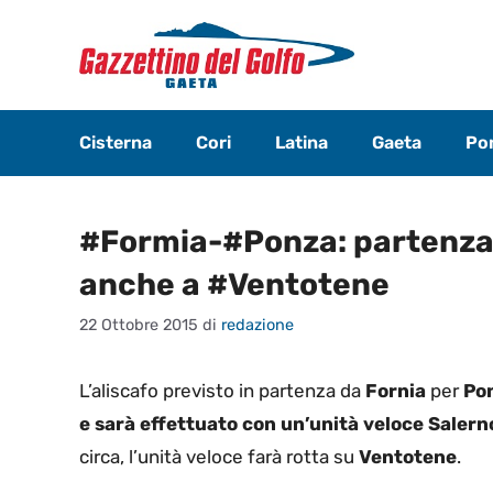
Vai
al
contenuto
Cisterna
Cori
Latina
Gaeta
Pon
#Formia-#Ponza: partenza 
anche a #Ventotene
22 Ottobre 2015
di
redazione
L’aliscafo previsto in partenza da
Fornia
per
Po
e sarà effettuato con un’unità veloce Salern
circa, l’unità veloce farà rotta su
Ventotene
.