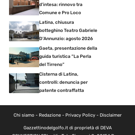
d’intesa: rinnovo tra
Comune e Pro Loco
Latina, chiusura
botteghino Teatro Gabriele
D’Annunzio: agosto 2026
Gaeta, presentazione della
guida turistica “La Perla
del Tirreno”
Cisterna di Latina,
controlli: denuncia per
patente contraffatta
Chi siamo
-
Redazione
-
Privacy Policy
-
Disclaimer
Gazzettinodelgolfo.it di proprietà di DEVA