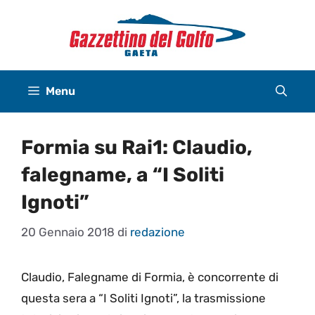
Vai
al
contenuto
Menu
Formia su Rai1: Claudio,
falegname, a “I Soliti
Ignoti”
20 Gennaio 2018
di
redazione
Claudio, Falegname di Formia, è concorrente di
questa sera a “I Soliti Ignoti”, la trasmissione