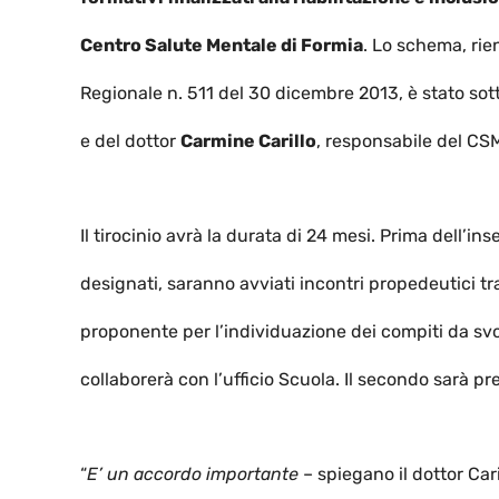
Centro Salute Mentale di Formia
. Lo schema, rie
Regionale n. 511 del 30 dicembre 2013, è stato sot
e del dottor
Carmine Carillo
, responsabile del CSM
Il tirocinio avrà la durata di 24 mesi. Prima dell’
designati, saranno avviati incontri propedeutici tra 
proponente per l’individuazione dei compiti da svol
collaborerà con l’ufficio Scuola. Il secondo sarà p
“
E’ un accordo importante
– spiegano il dottor Cari