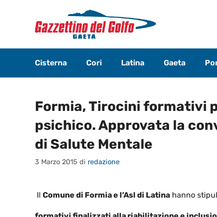
Vai
al
contenuto
Cisterna
Cori
Latina
Gaeta
Pon
Formia, Tirocini formativi 
psichico. Approvata la co
di Salute Mentale
3 Marzo 2015
di
redazione
Il
Comune di Formia e l’Asl di Latina
hanno stipul
formativi finalizzati alla riabilitazione e inclus