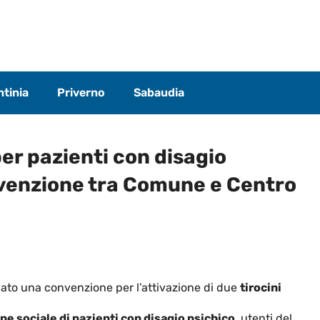
tinia
Priverno
Sabaudia
per pazienti con disagio
nvenzione tra Comune e Centro
ato una convenzione per l’attivazione di due
tirocini
ione sociale di pazienti con disagio psichico
, utenti del