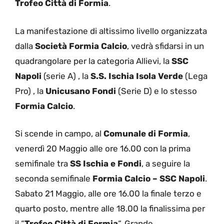
Trofeo Città di Formia
.
La manifestazione di altissimo livello organizzata
dalla
Società Formia Calcio
, vedrà sfidarsi in un
quadrangolare per la categoria Allievi, la
SSC
Napoli
(serie A) , la
S.S. Ischia Isola Verde
(Lega
Pro) , la
Unicusano Fondi
(Serie D) e lo stesso
Formia Calcio
.
Si scende in campo, al
Comunale di Formia
,
venerdì 20 Maggio alle ore 16.00 con la prima
semifinale tra
SS Ischia e Fondi
, a seguire la
seconda semifinale
Formia Calcio – SSC Napoli
.
Sabato 21 Maggio, alle ore 16.00 la finale terzo e
quarto posto, mentre alle 18.00 la finalissima per
il “
Trofeo Città di Formia
“. Grande