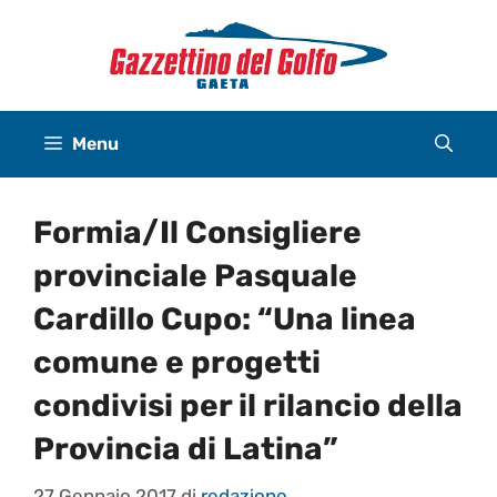
Vai
al
contenuto
Menu
Formia/Il Consigliere
provinciale Pasquale
Cardillo Cupo: “Una linea
comune e progetti
condivisi per il rilancio della
Provincia di Latina”
27 Gennaio 2017
di
redazione