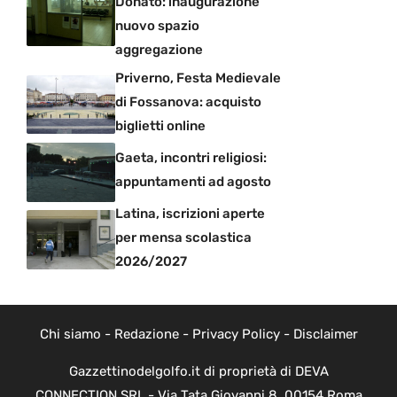
Donato: inaugurazione
nuovo spazio
aggregazione
Priverno, Festa Medievale
di Fossanova: acquisto
biglietti online
Gaeta, incontri religiosi:
appuntamenti ad agosto
Latina, iscrizioni aperte
per mensa scolastica
2026/2027
Chi siamo
-
Redazione
-
Privacy Policy
-
Disclaimer
Gazzettinodelgolfo.it di proprietà di DEVA
CONNECTION SRL - Via Tata Giovanni 8, 00154 Roma