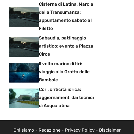
Cisterna di Latina, Marcia
della Transumanza:
appuntamento sabato a Il
Filetto
Sabaudia, pattinaggio
artistico: evento a Piazza
Circe
Il volto marino di Itri:
viaggio alla Grotta delle
Bambole
Cori, criticità idrica:
aggiornamenti dai tecnici
di Acqualatina
Chi siamo
-
Redazione
-
Privacy Policy
-
Disclaimer