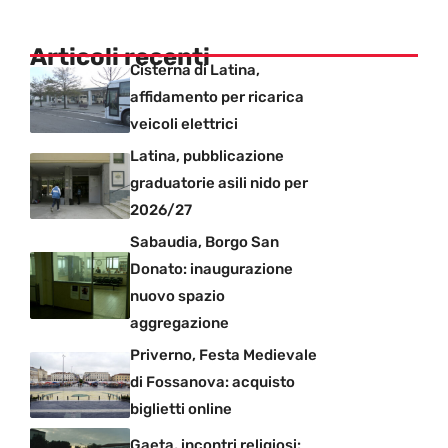
Articoli recenti
Cisterna di Latina,
affidamento per ricarica
veicoli elettrici
Latina, pubblicazione
graduatorie asili nido per
2026/27
Sabaudia, Borgo San
Donato: inaugurazione
nuovo spazio
aggregazione
Priverno, Festa Medievale
di Fossanova: acquisto
biglietti online
Gaeta, incontri religiosi: