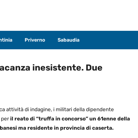
tinia
Priverno
Sabaudia
vacanza inesistente. Due
a attività di indagine, i militari della dipendente
à per
il reato di “truffa in concorso” un 61enne della
lbanesi ma residente in provincia di caserta.