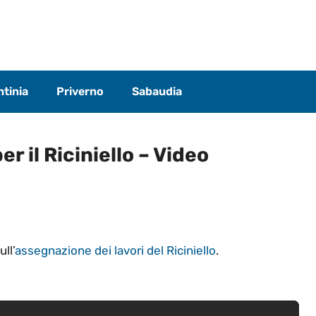
tinia
Priverno
Sabaudia
er il Riciniello – Video
ll’
assegnazione dei lavori del Riciniello
.