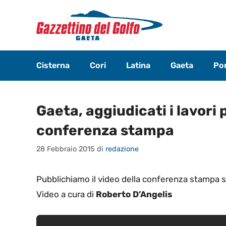
Vai
al
contenuto
Cisterna
Cori
Latina
Gaeta
Pon
Gaeta, aggiudicati i lavori p
conferenza stampa
28 Febbraio 2015
di
redazione
Pubblichiamo il video della conferenza stampa su
Video a cura di
Roberto D’Angelis