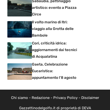
Sabaudia, pattinaggio
artistico: evento a Piazza
Circe
Il volto marino di Itri:
viaggio alla Grotta delle
Bambole
Cori, criticità idrica:
aggiornamenti dai tecnici
di Acqualatina
Gaeta, Celebrazione
Eucaristica:
appuntamento l’8 agosto
Chi siamo
-
Redazione
-
Privacy Policy
-
Disclaimer
Gazzettinodelgolfo.it di proprietà di DEVA