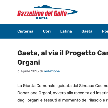
Vai
al
contenuto
Cisterna
Cori
Latina
Gaeta
Pon
Gaeta, al via il Progetto C
Organi
3 Aprile 2015
di
redazione
La Giunta
Comunale, guidata dal Sindaco Cosmo Mi
Donazione Organi, ovvero alla raccolta ed inseri
degli organi e tessuti al momento del rilascio e