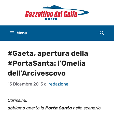
Vai
al
contenuto
Menu
#Gaeta, apertura della
#PortaSanta: l’Omelia
dell’Arcivescovo
15 Dicembre 2015
di
redazione
Carissimi,
abbiamo aperto la
Porta Santa
nello scenario