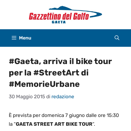
Vai
al
contenuto
Menu
#Gaeta, arriva il bike tour
per la #StreetArt di
#MemorieUrbane
30 Maggio 2015
di
redazione
È prevista per domenica 7 giugno dalle ore 15:30
la “
GAETA STREET ART BIKE TOUR
“.