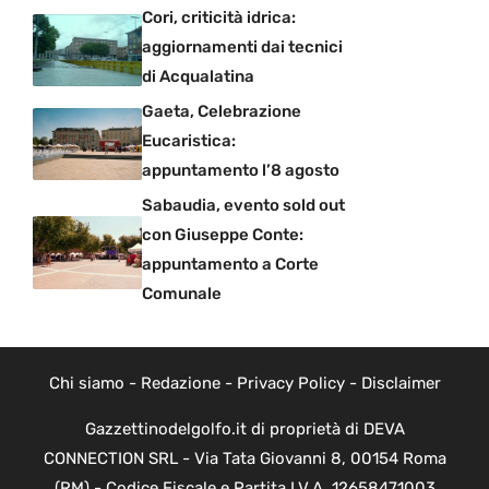
Cori, criticità idrica:
aggiornamenti dai tecnici
di Acqualatina
Gaeta, Celebrazione
Eucaristica:
appuntamento l’8 agosto
Sabaudia, evento sold out
con Giuseppe Conte:
appuntamento a Corte
Comunale
Chi siamo
-
Redazione
-
Privacy Policy
-
Disclaimer
Gazzettinodelgolfo.it di proprietà di DEVA
CONNECTION SRL - Via Tata Giovanni 8, 00154 Roma
(RM) - Codice Fiscale e Partita I.V.A. 12658471003