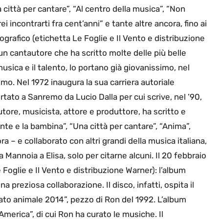
città per cantare”, “Al centro della musica”, “Non
i incontrarti fra cent’anni” e tante altre ancora, fino ai
cografico (etichetta Le Foglie e Il Vento e distribuzione
un cantautore che ha scritto molte delle più belle
usica e il talento, lo portano già giovanissimo, nel
remo. Nel 1972 inaugura la sua carriera autoriale
tato a Sanremo da Lucio Dalla per cui scrive, nel ’90,
tore, musicista, attore e produttore, ha scritto e
nte e la bambina”, “Una città per cantare”, “Anima”,
ora – e collaborato con altri grandi della musica italiana,
 Mannoia a Elisa, solo per citarne alcuni. Il 20 febbraio
Foglie e Il Vento e distribuzione Warner): l’album
a preziosa collaborazione. Il disco, infatti, ospita il
to animale 2014”, pezzo di Ron del 1992. L’album
America”, di cui Ron ha curato le musiche. Il