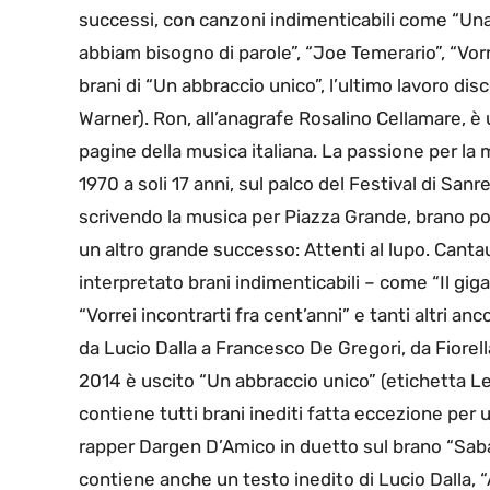
successi, con canzoni indimenticabili come “Una 
abbiam bisogno di parole”, “Joe Temerario”, “Vorre
brani di “Un abbraccio unico”, l’ultimo lavoro dis
Warner). Ron, all’anagrafe Rosalino Cellamare, è 
pagine della musica italiana. La passione per la m
1970 a soli 17 anni, sul palco del Festival di San
scrivendo la musica per Piazza Grande, brano por
un altro grande successo: Attenti al lupo. Cantau
interpretato brani indimenticabili – come “Il giga
“Vorrei incontrarti fra cent’anni” e tanti altri anc
da Lucio Dalla a Francesco De Gregori, da Fiorella
2014 è uscito “Un abbraccio unico” (etichetta Le 
contiene tutti brani inediti fatta eccezione per un
rapper Dargen D’Amico in duetto sul brano “Saba
contiene anche un testo inedito di Lucio Dalla, “