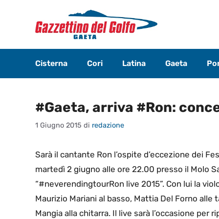
Vai
al
contenuto
Cisterna
Cori
Latina
Gaeta
Pon
#Gaeta, arriva #Ron: conce
1 Giugno 2015
di
redazione
Sarà il cantante Ron l’ospite d’eccezione dei 
martedì 2 giugno alle ore 22.00 presso il Molo Sa
“#neverendingtourRon live 2015”. Con lui la violo
Maurizio Mariani al basso, Mattia Del Forno alle 
Mangia alla chitarra. Il live sarà l’occasione per 