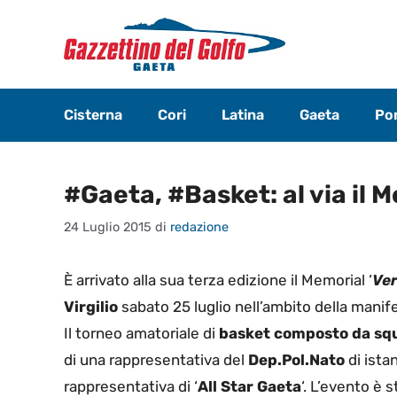
Vai
al
contenuto
Cisterna
Cori
Latina
Gaeta
Pon
#Gaeta, #Basket: al via il 
24 Luglio 2015
di
redazione
È arrivato alla sua terza edizione il Memorial ‘
Ver
Virgilio
sabato 25 luglio nell’ambito della manif
Il torneo amatoriale di
basket composto da squ
di una rappresentativa del
Dep.Pol.Nato
di ista
rappresentativa di ‘
All Star Gaeta
‘. L’evento è 