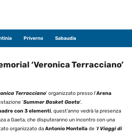
tinia
Priverno
Sabaudia
Memorial ‘Veronica Terracciano’
onica Terracciano
‘ organizzato presso l’
Arena
estazione ‘
Summer Basket Gaeta
‘.
adre con 3 elementi
, quest’anno vedrà la presenza
nza a Gaeta, che disputeranno un incontro con una
stato organizzato da
Antonio Montella
de ‘
I Viaggi di