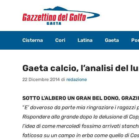
Vai
al
contenuto
Cisterna
Cori
Latina
Gaeta
Pon
Gaeta calcio, l’analisi del 
22 Dicembre 2014
di
redazione
SOTTO L’ALBERO UN GRAN BEL DONO, GRAZIE 
“
E’ doveroso da parte mia ringraziare i ragazzi
Rispondere alla grande dopo la delusione di Copp
l’idea di come mercoledì fossimo arrivati stanc
faticosa su un campo in erba come quello di Cass