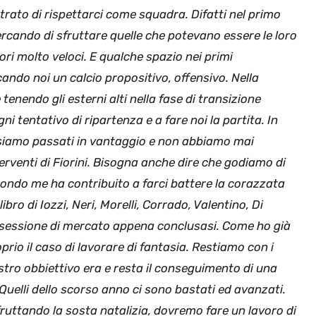
trato di rispettarci come squadra. Difatti nel primo
cando di sfruttare quelle che potevano essere le loro
ori molto veloci. E qualche spazio nei primi
ndo noi un calcio propositivo, offensivo. Nella
 tenendo gli esterni alti nella fase di transizione
i tentativo di ripartenza e a fare noi la partita. In
siamo passati in vantaggio e non abbiamo mai
terventi di Fiorini. Bisogna anche dire che godiamo di
condo me ha contribuito a farci battere la corazzata
o di Iozzi, Neri, Morelli, Corrado, Valentino, Di
a sessione di mercato appena conclusasi. Come ho già
prio il caso di lavorare di fantasia. Restiamo con i
ostro obbiettivo era e resta il conseguimento di una
elli dello scorso anno ci sono bastati ed avanzati.
Sfruttando la sosta natalizia, dovremo fare un lavoro di