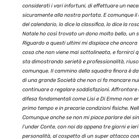
considerati i vari infortuni, di effettuare un ne
sicuramente alla nostra portata. E comunque il c
del calendario, lo dice la classifica, lo dice la ro
Natale ho così trovato un dono molto bello, un su
Riguardo a questi ultimi mi dispiace che ancora
cosa che non viene mai sottolineata, e fornirci 
sta dimostrando serietà e professionalità, riu
comunque. Il cammino della squadra finora è da
di una grande Società che non ci fa mancare nu
continuare a regalare soddisfazioni. Affrontare q
difesa fondamentali come Lisi e Di Emma non era f
primo tempo e in precarie condizioni fisiche. Ne
Comunque anche se non mi piace parlare dei sing
l’under Conte, con noi da appena tre giorni e ier
personalità, al cospetto di un super attacco come