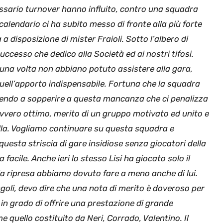
cessario turnover hanno influito, contro una squadra
alendario ci ha subito messo di fronte alla più forte
sa a disposizione di mister Fraioli. Sotto l’albero di
ccesso che dedico alla Società ed ai nostri tifosi.
 una volta non abbiano potuto assistere alla gara,
quell’apporto indispensabile. Fortuna che la squadra
scendo a sopperire a questa mancanza che ci penalizza
vvero ottimo, merito di un gruppo motivato ed unito e
lla. Vogliamo continuare su questa squadra e
uesta striscia di gare insidiose senza giocatori della
acile. Anche ieri lo stesso Lisi ha giocato solo il
lla ripresa abbiamo dovuto fare a meno anche di lui.
oli, devo dire che una nota di merito è doveroso per
i in grado di offrire una prestazione di grande
 quello costituito da Neri, Corrado, Valentino. Il