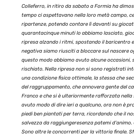
Colleferro, in ritiro da sabato a Formia ha dimos
tempo ci aspettavano nella loro metà campo, cer
ripartenze, potendo contare lì davanti su giocat
quarantacinque minuti lo abbiamo lasciato, gioca
ripresa alzando i ritmi, spostando il baricentro e
negativa siamo riusciti a bloccare sul nascere ogn
questo modo abbiamo avuto alcune occasioni, 
rischiato. Nella ripresa non si sono registrati in
una condizione fisica ottimale, la stessa che se
del raggruppamento, che annovera gente del calibr
Franco e che si è ulteriormente rafforzata nell
avuto modo di dire ieri a qualcuno, ora non è pro
piedi ben piantati per terra, ricordando che il n
salvezza da raggiungeresenza patemi d’animo. Qu
Sono altre le concorrenti per la vittoria finale. 