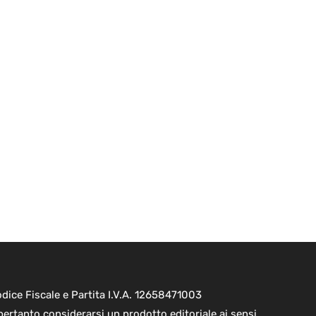
ice Fiscale e Partita I.V.A. 12658471003
pertanto considerarsi un prodotto editoriale ai sensi