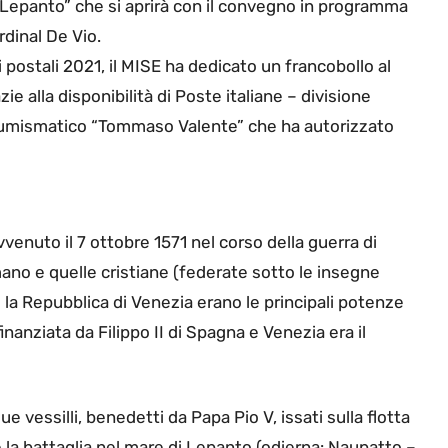
i Lepanto” che si aprirà con il convegno in programma
rdinal De Vio.
postali 2021, il MISE ha dedicato un francobollo al
ie alla disponibilità di Poste italiane – divisione
olo Numismatico “Tommaso Valente” che ha autorizzato
venuto il 7 ottobre 1571 nel corso della guerra di
ano e quelle cristiane (federate sotto le insegne
 la Repubblica di Venezia erano le principali potenze
finanziata da Filippo II di Spagna e Venezia era il
 vessilli, benedetti da Papa Pio V, issati sulla flotta
e la battaglia nel mare di Lepanto (odierna: Naupatto –