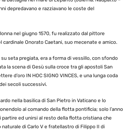
nni depredavano e razziavano le coste del
nna nel giugno 1570, fu realizzato dal pittore
el cardinale Onorato Caetani, suo mecenate e amico.
 su seta pregiata, era a forma di vessillo, con sfondo
ta la scena di Gesù sulla croce tra gli apostoli San
 lettere d’oro IN HOC SIGNO VINCES, e una lunga coda
dei secoli successivi.
rdo nella basilica di San Pietro in Vaticano e lo
nendolo al comando della flotta pontificia; solo l’anno
partire ed unirsi al resto della flotta cristiana che
aturale di Carlo V e fratellastro di Filippo II di