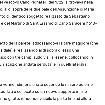
l vescovo Carlo Pignatelli del 1722, si trovava nella
o, al di sopra delle due pale dell’Assunzione di Maria
into di identico soggetto realizzato da Sebastiano
 del Martirio di Sant’Erasmo di Carlo Saraceni (1610-
etto della parete, addossandovi l’altare maggiore (che
bsidale) e realizzando al di sopra di esso una
ico con tre campi suddivisi la lesene, collocando in
iscrizione andata perduta) e in quelli laterali i
illo venne ridimensionato secondo le misure odierne
suoi lati e collocato su un nuovo supporto in lino
ne girato, rendendo visibile la parte fino ad allora