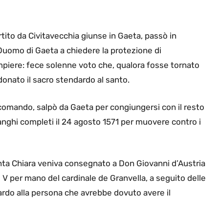
rtito da Civitavecchia giunse in Gaeta, passò in
l Duomo di Gaeta a chiedere la protezione di
piere: fece solenne voto che, qualora fosse tornato
donato il sacro stendardo al santo.
o comando, salpò da Gaeta per congiungersi con il resto
 ranghi completi il 24 agosto 1571 per muovere contro i
anta Chiara veniva consegnato a Don Giovanni d’Austria
V per mano del cardinale de Granvella, a seguito delle
ardo alla persona che avrebbe dovuto avere il