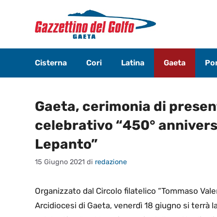
Vai
al
contenuto
Cisterna
Cori
Latina
Gaeta
Pon
Gaeta, cerimonia di presen
celebrativo “450° anniversa
Lepanto”
15 Giugno 2021
di
redazione
Organizzato dal Circolo filatelico “Tommaso Vale
Arcidiocesi di Gaeta, venerdì 18 giugno si terrà 