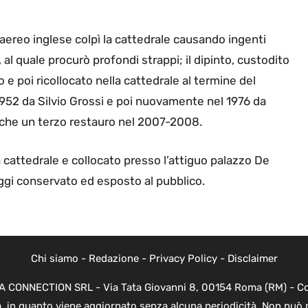
ereo inglese colpì la cattedrale causando ingenti
, al quale procurò profondi strappi; il dipinto, custodito
e poi ricollocato nella cattedrale al termine del
1952 da Silvio Grossi e poi nuovamente nel 1976 da
 anche un terzo restauro nel 2007-2008.
 cattedrale e collocato presso l’attiguo palazzo De
ggi conservato ed esposto al pubblico.
Chi siamo
-
Redazione
-
Privacy Policy
-
Disclaimer
EVA CONNECTION SRL - Via Tata Giovanni 8, 00154 Roma (RM) - Cod
a, in quanto viene aggiornato senza alcuna periodicità. Non può 