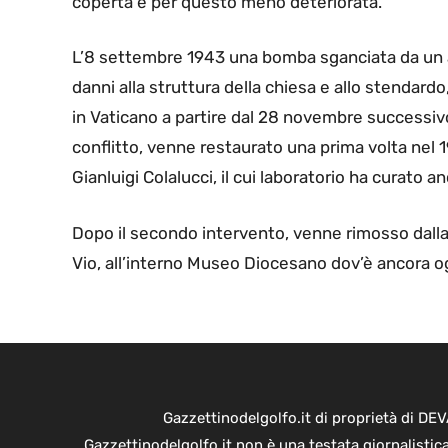
coperta e per questo meno deteriorata.
L’8 settembre 1943 una bomba sganciata da un a
danni alla struttura della chiesa e allo stendardo
in Vaticano a partire dal 28 novembre successivo 
conflitto, venne restaurato una prima volta nel 
Gianluigi Colalucci, il cui laboratorio ha curato
Dopo il secondo intervento, venne rimosso dalla
Vio, all’interno Museo Diocesano dov’è ancora o
Gazzettinodelgolfo.it di proprietà di D
Gazzettinodelgolfo.it non è una testata giornalistic