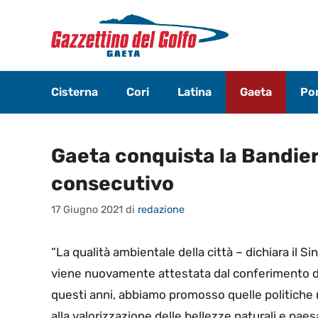
Vai
al
contenuto
Cisterna
Cori
Latina
Gaeta
Pon
Gaeta conquista la Bandier
consecutivo
17 Giugno 2021
di
redazione
“La qualità ambientale della città – dichiara il 
viene nuovamente attestata dal conferimento d
questi anni, abbiamo promosso quelle politiche ri
alla valorizzazione delle bellezze naturali e pa