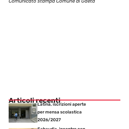
Comunicato stampa Comune di Gaeta
Articoli recenti
Latina, iscrizioni aperte
per mensa scolastica
2026/2027