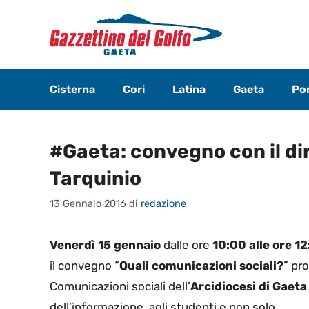
Vai
al
contenuto
Cisterna
Cori
Latina
Gaeta
Pon
#Gaeta: convegno con il di
Tarquinio
13 Gennaio 2016
di
redazione
Venerdì 15 gennaio
dalle ore
10:00 alle ore 1
il convegno “
Quali comunicazioni sociali?
” pr
Comunicazioni sociali dell’
Arcidiocesi di Gaeta
dell’informazione, agli studenti e non solo.