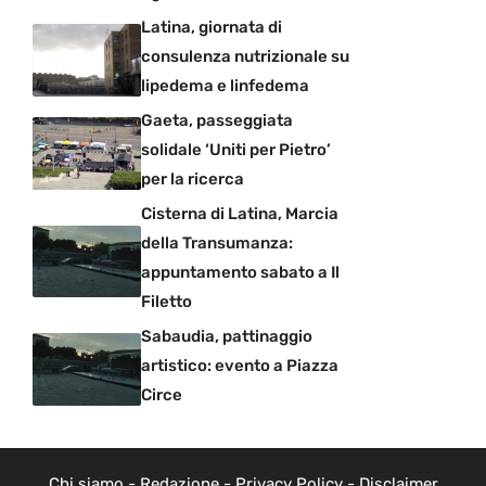
Latina, giornata di
consulenza nutrizionale su
lipedema e linfedema
Gaeta, passeggiata
solidale ‘Uniti per Pietro’
per la ricerca
Cisterna di Latina, Marcia
della Transumanza:
appuntamento sabato a Il
Filetto
Sabaudia, pattinaggio
artistico: evento a Piazza
Circe
Chi siamo
-
Redazione
-
Privacy Policy
-
Disclaimer