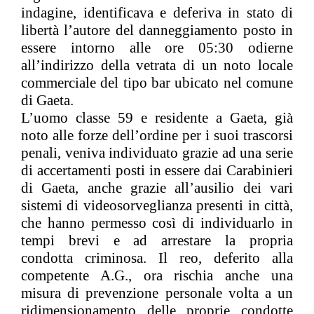
indagin
e, identificava e deferiva in
stato di
libertà
l’autore del danneggiamento posto in
essere intorno alle ore 05:30 odierne
all’indirizzo della vetrata di un noto locale
commerciale del tipo bar ubicato nel comune
di Gaeta.
L’uomo
classe 59
e residente a Gaeta, già
noto alle
forze dell’ordine
per i suoi trascorsi
penali, veniva individuato grazie ad una serie
di accertamenti posti in essere dai Carabinieri
di Gaeta, anche grazie all’ausilio dei vari
sistemi di videosorveglianza presenti in città,
che hanno permesso così di individuarlo in
tempi brevi e ad arrestare la propria
condott
a
criminosa. Il reo
,
deferito alla
competente A.G.
,
ora rischia anche una
misura di prevenzione personale volta a un
ridimensionamento delle proprie condotte