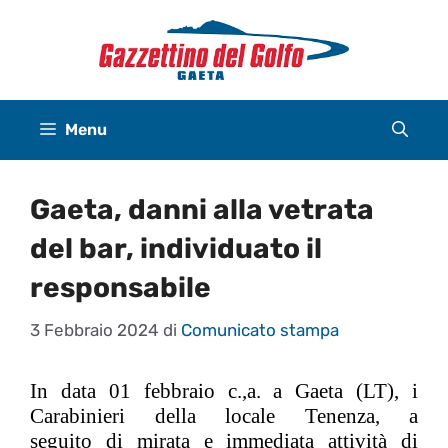
Vai
al
contenuto
Menu
Gaeta, danni alla vetrata
del bar, individuato il
responsabile
3 Febbraio 2024
di
Comunicato stampa
In data 01 febbraio
c.,a
.
a Gaeta (LT), i
Carabinieri della locale
Tenenza,
a
seguito
di
mirata
e immediata
attività di