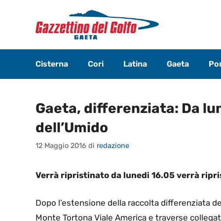
Vai
al
contenuto
Cisterna
Cori
Latina
Gaeta
Pon
Gaeta, differenziata: Da lune
dell’Umido
12 Maggio 2016
di
redazione
Verrà ripristinato da lunedi 16.05 verrà ripri
Dopo l’estensione della raccolta differenziata dei 
Monte Tortona Viale America e traverse collegat