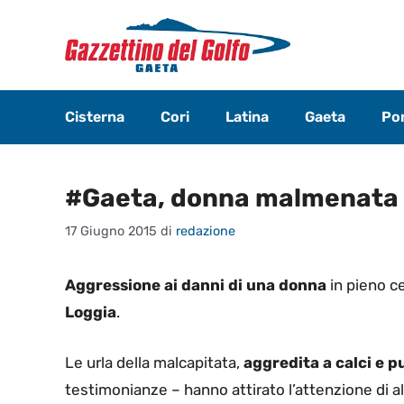
Vai
al
contenuto
Cisterna
Cori
Latina
Gaeta
Pon
#Gaeta, donna malmenata 
17 Giugno 2015
di
redazione
Aggressione ai danni di una donna
in pieno c
Loggia
.
Le urla della malcapitata,
aggredita a calci e 
testimonianze – hanno attirato l’attenzione di alc