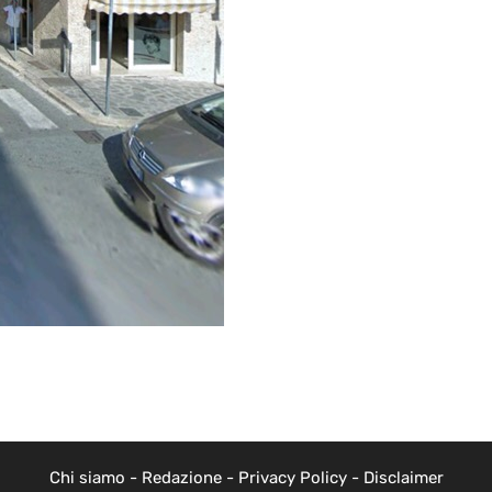
Chi siamo
-
Redazione
-
Privacy Policy
-
Disclaimer