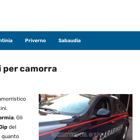
tinia
Priverno
Sabaudia
i per camorra
amorristico
ini.
ormia
. Gli
Gip
del
n quanto