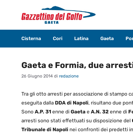
Vai
al
contenuto
Cisterna
Cori
Latina
Gaeta
Pon
Gaeta e Formia, due arrest
26 Giugno 2014
di
redazione
Tra gli otto arresti per associazione di stampo c
eseguita dalla
DDA di Napoli
, risultano due pont
Sono
A.P. 31
enne di
Gaeta
e
A.N. 32
enne di
F
arresti sono stati effettuati su disposizione del
Tribunale di Napoli
nei confronti dei predetti i