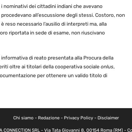
 i nominativi dei cittadini indiani che avevano
 procedevano all’escussione degli stessi. Costoro, non
 è reso necessario l’ausilio di interpreti ma, alla
 loro riportata in sede di esame, non riuscivano
 informativa di reato presentata alla Procura della
iti oltre ai titolari della cooperativa sociale
onlus
,
ocumentazione per ottenere un valido titolo di
Chi siamo
-
Redazione
-
Privacy Policy
-
Disclaimer
EVA CONNECTION SRL - Via Tata Giovanni 8, 00154 Roma (RM) - Cod