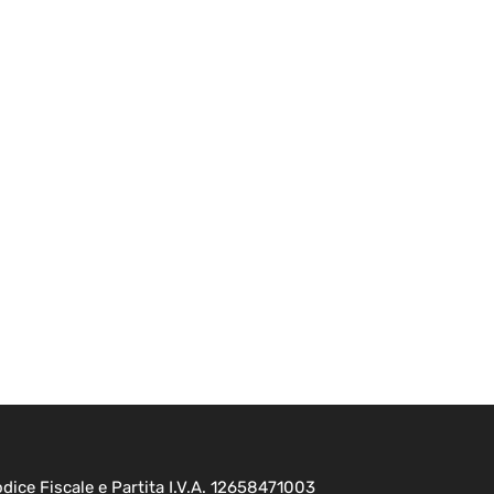
ice Fiscale e Partita I.V.A. 12658471003