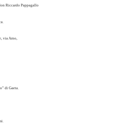
 don Riccardo Pappagallo
ca.
, via Arno,
o” di Gaeta.
mi.