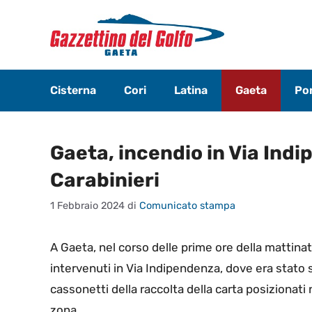
Vai
al
contenuto
Cisterna
Cori
Latina
Gaeta
Pon
Gaeta, incendio in Via Ind
Carabinieri
1 Febbraio 2024
di
Comunicato stampa
A Gaeta, nel corso delle prime ore della mattinat
intervenuti in Via Indipendenza, dove era stato
cassonetti della raccolta della carta posizionat
zona.