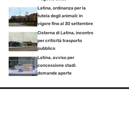
Latina, ordinanza per la
tutela degli animali: in
vigore fino al 30 settembre
Cisterna di Latina, incontro
per criticità trasporto
pubblico
Latina, avviso per
concessione stadi:
domande aperte
Chi siamo
-
Redazione
-
Privacy Policy
-
Disclaimer
Gazzettinodelgolfo.it di proprietà di DEVA
CONNECTION SRL - Via Tata Giovanni 8, 00154 Roma
(RM) - Codice Fiscale e Partita I.V.A. 12658471003