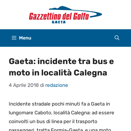
Vai
al
contenuto
Menu
Gaeta: incidente tra bus e
moto in località Calegna
4 Aprile 2018
di
redazione
Incidente stradale pochi minuti fa a Gaeta in
lungomare Caboto, località Calegna: ad essere
coinvolti un bus di linea per il trasporto
passeggeri, tratta Formia-Gaeta, e una moto.