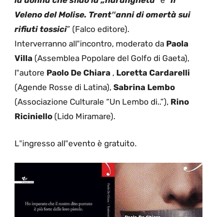
la donna che sfidò la „ndrangheta
” e “
Il
Veleno del Molise. Trent‟anni di omertà sui
rifiuti tossici
” (Falco editore).
Interverranno all‟incontro, moderato da
Paola
Villa
(Assemblea Popolare del Golfo di Gaeta),
l‟autore
Paolo De Chiara
,
Loretta Cardarelli
(Agende Rosse di Latina),
Sabrina Lembo
(Associazione Culturale “Un Lembo di..”),
Rino
Riciniello
(Lido Miramare).
L‟ingresso all‟evento è gratuito.