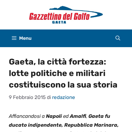
Vai
al
contenuto
Menu
Gaeta, la città fortezza:
lotte politiche e militari
costituiscono la sua storia
9 Febbraio 2015
di
redazione
Affiancandosi a
Napoli
ed
Amalfi
,
Gaeta
fu
ducato indipendente, Repubblica Marinara,