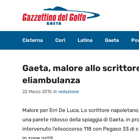
Vai
al
contenuto
Cisterna
Cori
Latina
Gaeta
Pon
Gaeta, malore allo scrittor
eliambulanza
22 Marzo 2015
di
redazione
Malore per Erri De Luca. Lo scrittore napoletano,
una parete ridosso della spiaggia di Gaeta, in prov
intervenuto l’elisoccorso 118 con Pegaso 33 di st
in zone ostili.