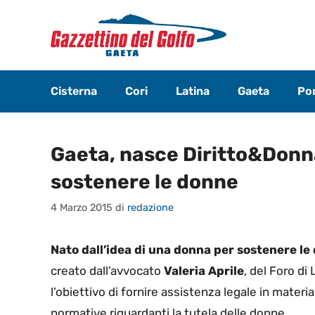
Vai
al
contenuto
Cisterna
Cori
Latina
Gaeta
Pon
Gaeta, nasce Diritto&Donna
sostenere le donne
4 Marzo 2015
di
redazione
Nato dall’idea di una donna per sostenere le
creato dall’avvocato
Valeria Aprile
, del Foro di
l’obiettivo di fornire assistenza legale in materia
normative riguardanti la tutela delle donne.