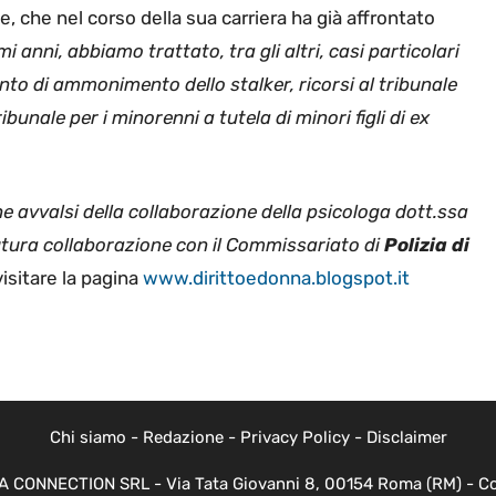
e, che nel corso della sua carriera ha già affrontato
i anni, abbiamo trattato, tra gli altri, casi particolari
to di ammonimento dello stalker, ricorsi al tribunale
ribunale per i minorenni a tutela di minori figli di ex
che avvalsi della collaborazione della psicologa dott.ssa
futura collaborazione con il Commissariato di
Polizia di
visitare la pagina
www.dirittoedonna.blogspot.it
Chi siamo
-
Redazione
-
Privacy Policy
-
Disclaimer
EVA CONNECTION SRL - Via Tata Giovanni 8, 00154 Roma (RM) - Cod