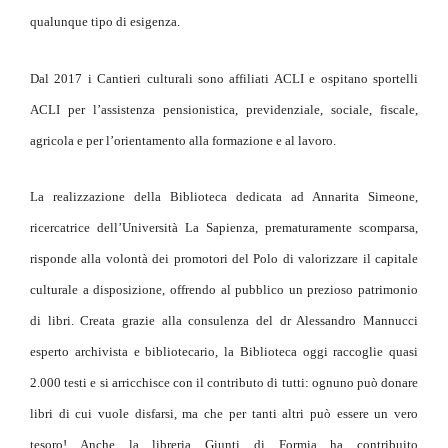
qualunque tipo di esigenza.
Dal 2017 i Cantieri culturali sono affiliati ACLI e ospitano sportelli
ACLI per l’assistenza pensionistica, previdenziale, sociale, fiscale,
agricola e per l’orientamento alla formazione e al lavoro.
La realizzazione della Biblioteca dedicata ad Annarita Simeone,
ricercatrice dell’Università La Sapienza, prematuramente scomparsa,
risponde alla volontà dei promotori del Polo di valorizzare il capitale
culturale a disposizione, offrendo al pubblico un prezioso patrimonio
di libri. Creata grazie alla consulenza del dr Alessandro Mannucci
esperto archivista e bibliotecario, la Biblioteca oggi raccoglie quasi
2.000 testi e si arricchisce con il contributo di tutti: ognuno può donare
libri di cui vuole disfarsi, ma che per tanti altri può essere un vero
tesoro! Anche la libreria Giunti di Formia ha contribuito