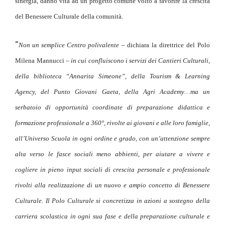
sinergia, danno vita ad un progetto comune volto a favorire la crescita
del Benessere Culturale della comunità.
“
Non un semplice Centro polivalente –
dichiara
la
direttrice
del
Polo
Milena
Mannucci
– in cui confluiscono i servizi dei Cantieri Culturali,
della biblioteca “Annarita Simeone”, della Tourism & Learning
Agency, del Punto Giovani Gaeta, della Agri Academy…ma un
serbatoio di opportunità coordinate di preparazione didattica e
formazione professionale a 360°, rivolte ai giovani e alle loro famiglie,
all’Universo Scuola in ogni ordine e grado, con un’attenzione sempre
alta verso le fasce sociali meno abbienti, per aiutare a vivere e
cogliere in pieno input sociali di crescita personale e professionale
rivolti alla realizzazione di un nuovo e ampio concetto di Benessere
Culturale. Il Polo Culturale si concretizza in azioni a sostegno della
carriera scolastica in ogni sua fase e della preparazione culturale e