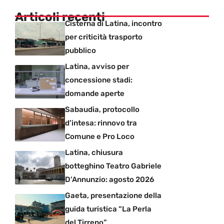
Articoli recenti
Cisterna di Latina, incontro
per criticità trasporto
pubblico
Latina, avviso per
concessione stadi:
domande aperte
Sabaudia, protocollo
d’intesa: rinnovo tra
Comune e Pro Loco
Latina, chiusura
botteghino Teatro Gabriele
D’Annunzio: agosto 2026
Gaeta, presentazione della
guida turistica “La Perla
del Tirreno”