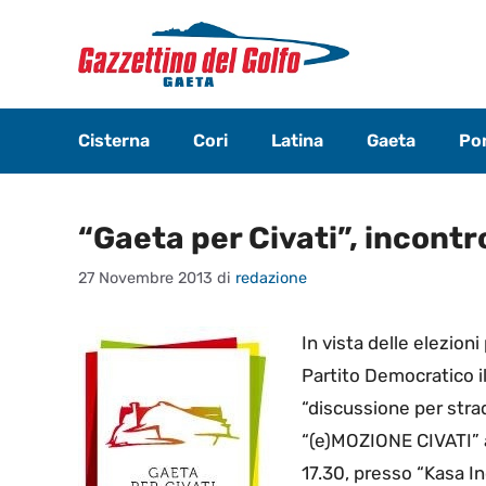
Vai
al
contenuto
Cisterna
Cori
Latina
Gaeta
Pon
“Gaeta per Civati”, incontro
27 Novembre 2013
di
redazione
In vista delle elezioni
Partito Democratico il
“discussione per stra
“(e)MOZIONE CIVATI” 
17.30, presso “Kasa In