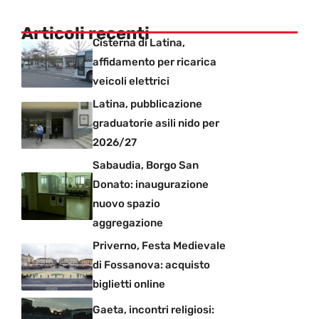
Articoli recenti
Cisterna di Latina,
affidamento per ricarica
veicoli elettrici
Latina, pubblicazione
graduatorie asili nido per
2026/27
Sabaudia, Borgo San
Donato: inaugurazione
nuovo spazio
aggregazione
Priverno, Festa Medievale
di Fossanova: acquisto
biglietti online
Gaeta, incontri religiosi: